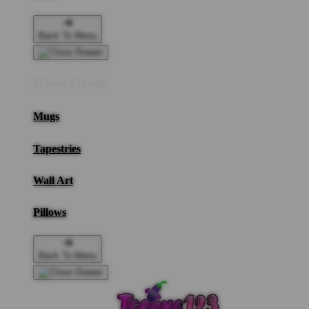
Back To Menu
Home Goods
Mugs
Tapestries
Wall Art
Pillows
Back To Menu