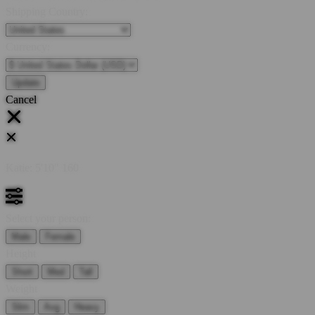
Shipping Country:
Currency:
Cancel
Katie:
5'10"
160
Select your person:
Male
Female
Height
Short
Med
Tall
Weight
Slim
Avg
Heavy