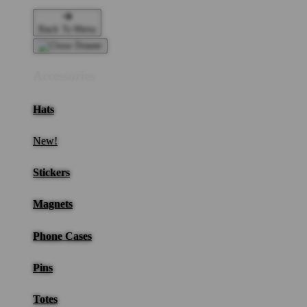
Back To Menu
Accessories
Hats
New!
Stickers
Magnets
Phone Cases
Pins
Totes