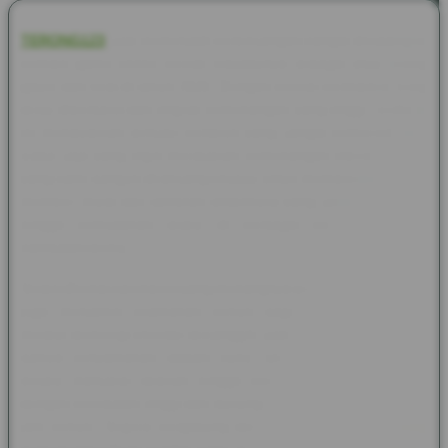
TERONG123
saat ini menjadi perbincangan hangat di kalangan
pemain game online berkat reputasinya sebagai situs paling
gacor dan viral di tahun 2026. Dengan koleksi permainan yang
terus diperbarui dan tingkat kemenangan yang tinggi, platform
ini menawarkan sensasi bertaruh yang sangat kompetitif bagi
siapa saja yang ingin merasakan kemenangan instan. Sistem
yang kami bangun dirancang khusus untuk memanjakan setiap
member, mulai dari tampilan antarmuka yang sangat responsif
hingga kemudahan akses di berbagai perangkat tanpa
hambatan teknis.
Selain dikenal karena peluang menangnya yang besar, TRG123
juga menjamin keamanan penuh bagi seluruh pengguna
melalui teknologi enkripsi tercanggih saat ini. Kami memahami
bahwa kenyamanan adalah kunci utama, sehingga setiap
proses transaksi deposit hingga penarikan dana dilakukan
dengan kecepatan tinggi dan dukungan layanan pelanggan 24
jam penuh. Segera bergabung dengan ribuan pemain yang