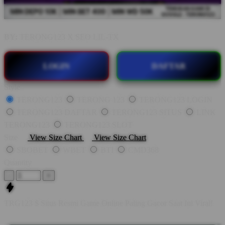
BY:
TERONG123 X SEO LIL-TX
LOGIN
DAFTAR
Style
TERONG123
TERONG 123
TERONG123 LOGIN
TERONG123 DAFTAR
TERONG123 SITUS
LINK
TERONG123
TERONG123 SLOT
Size
View Size Chart
View Size Chart
SBOBET
WBET
BTI
CMD368
Quantity
-
+
TRG123 $ Situs Resmi Game Online Paling Gacor Saat Ini Viral!