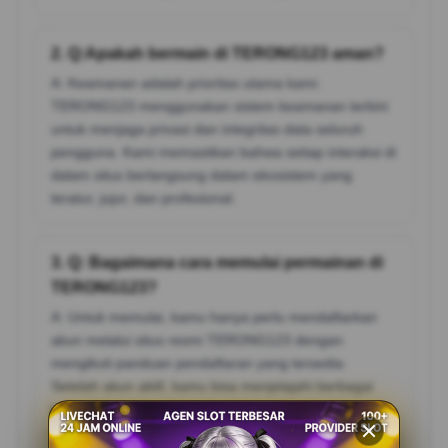
2. Q:Apakah bermain di TERONG123 aman?
A: Keamanan adalah prioritas utama kami.
TERONG123 menggunakan sistem keamanan terkini
untuk menjaga privasi dan integritas data seluruh
pengguna. Kami memastikan bahwa setiap interaksi di
dalam situs berlangsung dalam ekosistem yang
teratur, jujur, dan profesional.
3. Q: Bagaimana cara memulai permainan di
TERONG123?
A: Untuk memulai, kamu hanya perlu mendaftarkan
akun melalui situs resmi TERONG123 dengan
mengikuti panduan pendaftaran yang tersedia.
Setelah akun aktif, kamu bisa menjelajahi berbagai
koleksi game yang tersedia dan menikmati
pengalaman bermain dengan sistem navigasi yang