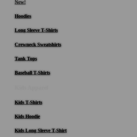
New!
Hoodies
Long Sleeve T-Shirts
Crewneck Sweatshirts
Tank Tops
Baseball T-Shirts
Kids Apparel
Kids T-Shirts
Kids Hoodie
Kids Long Sleeve T-Shirt