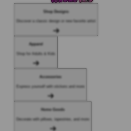
Shop Designs
Discover a classic design or new favorite artist
Apparel
Shop for Adults & Kids
Accessories
Express yourself with stickers and more
Home Goods
Decorate with pillows, tapestries, and more